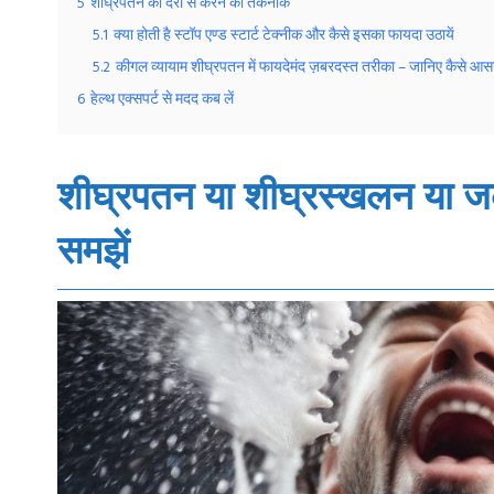
5
शीघ्रपतन को देरी से करने की तकनीकें
5.1
क्या होती है स्टॉप एण्ड स्टार्ट टेक्नीक और कैसे इसका फायदा उठायें
5.2
कीगल व्यायाम शीघ्रपतन में फायदेमंद ज़बरदस्त तरीका – जानिए कैसे आसानी
6
हेल्थ एक्सपर्ट से मदद कब लें
शीघ्रपतन या शीघ्रस्खलन या
जल
समझें