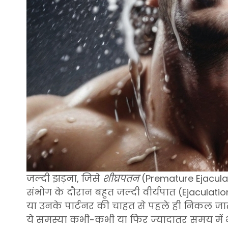
जल्दी झड़ना, जिसे
शीघ्रपतन
(Premature Ejaculati
संभोग के दौरान बहुत जल्दी वीर्यपात (Ejaculat
या उनके पार्टनर की चाहत से पहले ही निकल जाता ह
ये समस्या कभी-कभी या फिर ज्यादातर समय में भ